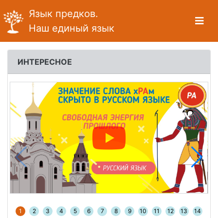
Язык предков.
Наш единый язык
ИНТЕРЕСНОЕ
1
2
3
4
5
6
7
8
9
10
11
12
13
14