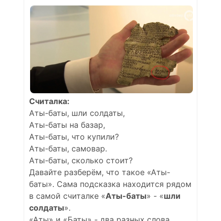
Считалка:
Аты-баты, шли солдаты,
Аты-баты на базар,
Аты-баты, что купили?
Аты-баты, самовар.
Аты-баты, сколько стоит?
Давайте разберём, что такое «Аты-
баты». Сама подсказка находится рядом
в самой считалке «
Аты-баты
» - «
шли
солдаты
».
«Аты» и «Баты» - два разных слова .