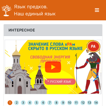
Язык предков.
Наш единый язык
ИНТЕРЕСНОЕ
1
2
3
4
5
6
7
8
9
10
11
12
13
14