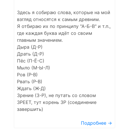
Здесь я собираю слова, которые на мой
взгляд относятся к самым древним.
Я отбираю их по принципу "А-Б-В" и т.п.,
где каждая буква идёт со своим
главным значением.
Дыра (Д-Р)
Драть (Д-Р)
Пёс (П-Ё-С)
Мыло (М-Ы-Л)
Ров (Р-В)
Рвать (Р-В)
Ждать (Ж-Д)
Зрение (З-Р), не путать со словом
ЗРЕЕТ, тут корень ЗР (соединение
завершить)
Подробнее →