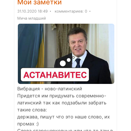
Мои заметки
31.10.2020 18:49
комментариев: 0
Мича младший
Вибрация - ново-латинский
Придется им придумать современно-
латинский так как подзабыли забрать
такие слова:
держава, пишут что это наше слово, их
промах :)
Слова староцерковные или что то там в