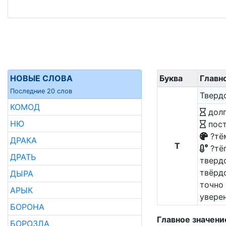
НОВЫЕ СЛОВА
Буква
Главн
Последние 20 слов
Тверд
КОМОД
дол
НЮ
пост
?тё
ДРАКА
Т
?тё
ДРАТЬ
тверд
твёрд
ДЫРА
точно
АРЫК
увере
БОРОНА
Главное значени
БОРОЗДА