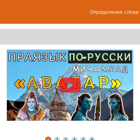
Определение слова
1
2
3
4
5
6