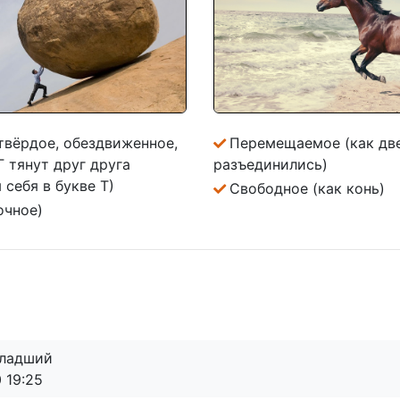
твёрдое, обездвиженное,
Перемещаемое (как дв
Г тянут друг друга
разъединились)
себя в букве Т)
Свободное (как конь)
очное)
младший
 19:25