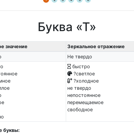
Буква «Т»
ое значение
Зеркальное отражение
о
Не твердо
го
быстро
оянное
?светлое
мное
?холодное
плое
не твердо
о
непостоянное
ое
перемещаемое
свободное
но
е буквы: