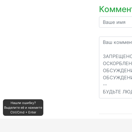
Коммен
Нашли ошибку?
Выделите её и нажмите
Ctrl/Cmd + Enter