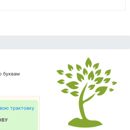
о буквам
вою трактовку
ОВУ