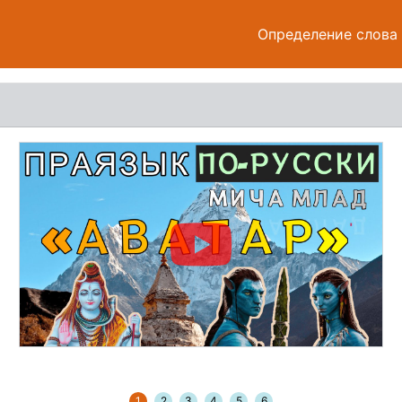
Определение слова
1
2
3
4
5
6