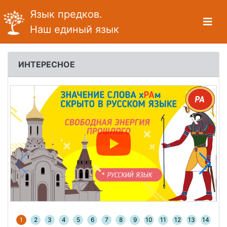
Язык предков.
Наш единый язык
ИНТЕРЕСНОЕ
1
2
3
4
5
6
7
8
9
10
11
12
13
14