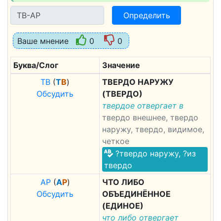
Определить
Ваше мнение
0
0
Буква/Слог
Значение
Т
В
(
Т
В
)
ТВЕРДО НАРУЖУ
Обсудить
(ТВЕРДО)
твердое отвергает в
твердо внешнее, твердо
наружу, твердо, видимое,
четкое
?твердо наружу, ?из
твердо
А
Р
(
А
Р
)
ЧТО ЛИБО
Обсудить
ОБЪЕДИНЁННОЕ
(ЕДИНОЕ)
что либо отвергает