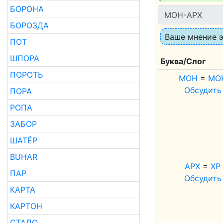
БОРОНА
БОРОЗДА
Ваше мнение
ПОТ
ШПОРА
Буква/Слог
ПОРОТЬ
М
О
Н
=
М
О
Обсудить
ПОРА
РОПА
ЗАБОР
ШАТЁР
BUHAR
А
Р
Х
=
Х
Р
ПАР
Обсудить
КАРТА
КАРТОН
СТАДО