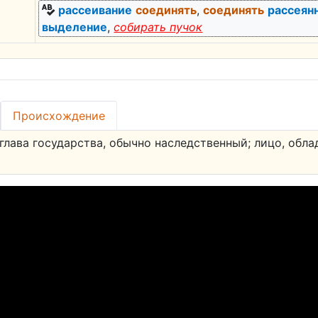
рассеивание
соединять
,
соединять
рассеян
выделение
,
собирать пучок
Происхождение
глава государства, обычно наследственный; лицо, обл