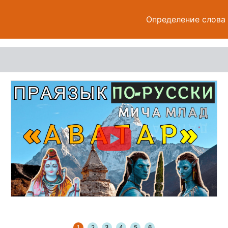
Определение слова
1
2
3
4
5
6