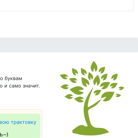
о буквам
о и само значит.
вою трактовку
Ь~)