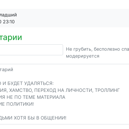
младший
0 23:10
тарии
Не грубить, бесполезно сп
модерируется