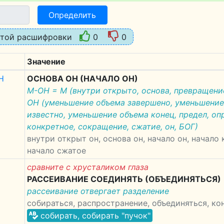
Определить
этой расшифровки
0
0
Значение
Н
ОСНОВА ОН (НАЧАЛО ОН)
М-ОН = М (внутри открыто, основа, превращение
ОН (уменьшение объема завершено, уменьшение
известно, уменьшение объема конец, предел, оп
конкретное, сокращение, сжатие, он, БОГ)
внутри открыт он, основа он, начало он, начало
начало сжатое
сравните с хрусталиком глаза
РАССЕИВАНИЕ СОЕДИНЯТЬ (ОБЪЕДИНЯТЬСЯ)
рассеивание отвергает разделение
собираться, распространение, объединяться, ко
собирать, собирать "пучок"