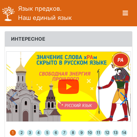
Язык предков.
Наш единый язык
ИНТЕРЕСНОЕ
1
2
3
4
5
6
7
8
9
10
11
12
13
14