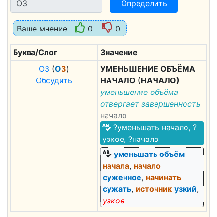
Определить
Ваше мнение
0
0
Буква/Слог
Значение
О
З
(
О
З
)
УМЕНЬШЕНИЕ ОБЪЁМА
Обсудить
НАЧАЛО (НАЧАЛО)
уменьшение объёма
отвергает завершенность
начало
?уменьшать начало, ?
узкое, ?начало
уменьшать объём
начала
,
начало
суженное
,
начинать
сужать
,
источник
узкий
,
узкое