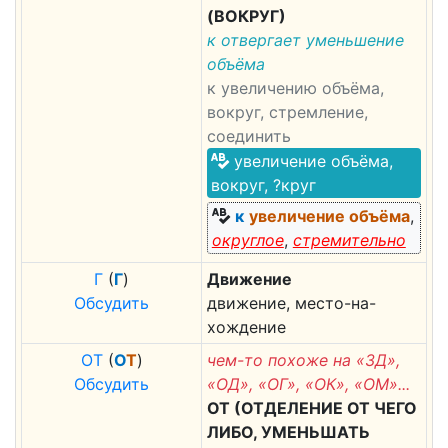
(ВОКРУГ)
к отвергает уменьшение
объёма
к увеличению объёма,
вокруг, стремление,
соединить
увеличение объёма,
вокруг, ?круг
к
увеличение объёма
,
округлое
,
стремительно
Г
(
Г
)
Движение
Обсудить
движение, место-на-
хождение
О
Т
(
О
Т
)
чем-то похоже на «ЗД»,
Обсудить
«ОД», «ОГ», «ОК», «ОМ»...
ОТ (ОТДЕЛЕНИЕ ОТ ЧЕГО
ЛИБО, УМЕНЬШАТЬ