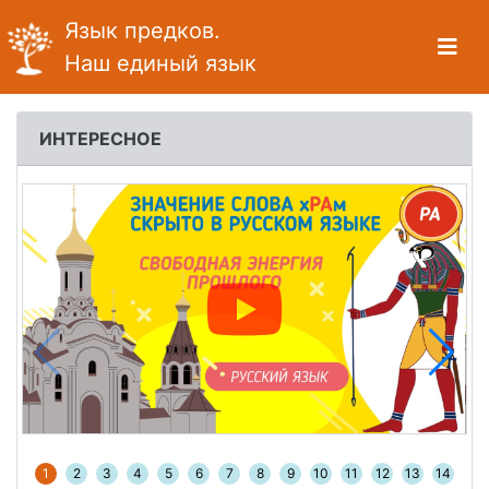
Язык предков.
Наш единый язык
ИНТЕРЕСНОЕ
1
2
3
4
5
6
7
8
9
10
11
12
13
14