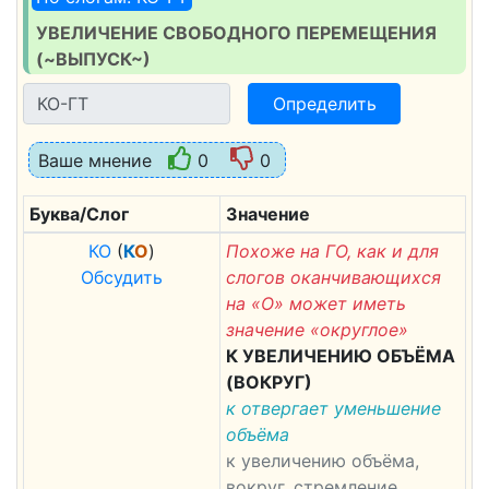
УВЕЛИЧЕНИЕ СВОБОДНОГО ПЕРЕМЕЩЕНИЯ
(~ВЫПУСК~)
Определить
Ваше мнение
0
0
Буква/Слог
Значение
К
О
(
К
О
)
Похоже на ГО, как и для
Обсудить
слогов оканчивающихся
на «О» может иметь
значение «округлое»
К УВЕЛИЧЕНИЮ ОБЪЁМА
(ВОКРУГ)
к отвергает уменьшение
объёма
к увеличению объёма,
вокруг, стремление,