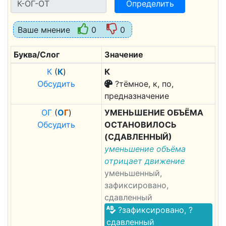
Определить
Ваше мнение
0
0
Буква/Слог
Значение
К
(
К
)
К
Обсудить
?тёмное, к, по,
предназначение
О
Г
(
О
Г
)
УМЕНЬШЕНИЕ ОБЪЁМА
Обсудить
ОСТАНОВИЛОСЬ
(СДАВЛЕННЫЙ)
уменьшение объёма
отрицает движение
уменьшенный,
зафиксировано,
сдавленный
?зафиксировано, ?
сдавленный