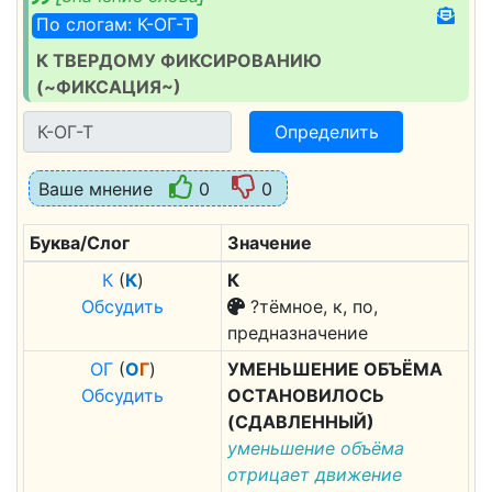
По слогам: К-ОГ-Т
К ТВЕРДОМУ ФИКСИРОВАНИЮ
(~ФИКСАЦИЯ~)
Определить
Ваше мнение
0
0
Буква/Слог
Значение
К
(
К
)
К
Обсудить
?тёмное, к, по,
предназначение
О
Г
(
О
Г
)
УМЕНЬШЕНИЕ ОБЪЁМА
Обсудить
ОСТАНОВИЛОСЬ
(СДАВЛЕННЫЙ)
уменьшение объёма
отрицает движение